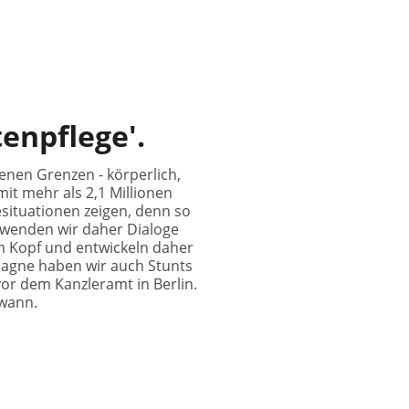
Über
Arbeiten
Kontakt
DE
enpflege'.
igenen Grenzen - körperlich,
it mehr als 2,1 Millionen
esituationen zeigen, denn so
erwenden wir daher Dialoge
m Kopf und entwickeln daher
pagne haben wir auch Stunts
or dem Kanzleramt in Berlin.
ewann.