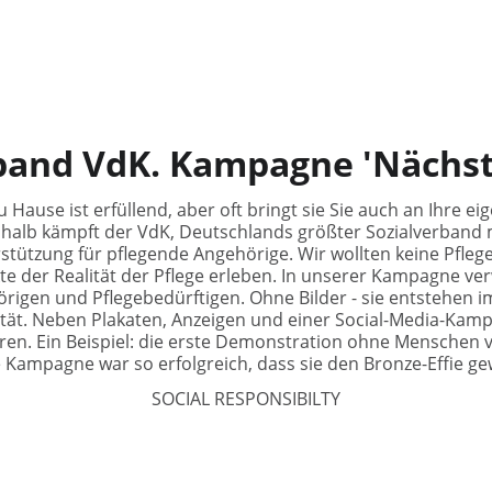
band VdK. Kampagne 'Nächst
u Hause ist erfüllend, aber oft bringt sie Sie auch an Ihre e
Deshalb kämpft der VdK, Deutschlands größter Sozialverband m
stützung für pflegende Angehörige. Wir wollten keine Pfleg
te der Realität der Pflege erleben. In unserer Kampagne v
rigen und Pflegebedürftigen. Ohne Bilder - sie entstehen i
lität. Neben Plakaten, Anzeigen und einer Social-Media-Kam
eren. Ein Beispiel: die erste Demonstration ohne Menschen v
 Kampagne war so erfolgreich, dass sie den Bronze-Effie g
SOCIAL RESPONSIBILTY